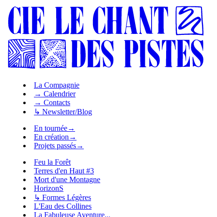
La Compagnie
→ Calendrier
→ Contacts
↳ Newsletter/Blog
En tournée
→
En création
→
Projets passés
→
Feu la Forêt
Terres d'en Haut #3
Mort d'une Montagne
HorizonS
↳ Formes Légères
L'Eau des Collines
La Fabuleuse Aventure...